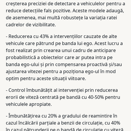
creșterea preciziei de detectare a vehiculelor pentru a
reduce detecțiile fals pozitive. Aceste modele adaugă,
de asemenea, mai multă robustețe la variația ratei
cadrelor de vizibilitate.
- Reducerea cu 43% a intervențiilor cauzate de alte
vehicule care pătrund pe banda lui ego. Acest lucru a
fost realizat prin crearea unui cadru de anticipare
probabilistică a obiectelor care ar putea intra pe
banda ego-ului și prin compensarea proactivă și/sau
ajustarea vitezei pentru a poziționa ego-ul în mod
optim pentru aceste situații viitoare.
- Control îmbunătățit al intervenției prin reducerea
erorii de viteză centrată pe bandă cu 40-50% pentru
vehiculele apropiate.
- Îmbunătățirea cu 20% a gradului de reamintire în
cazul încălcării parțiale a benzii de circulație, cu 40%
în cazul pătrunderii pe o bandă de circulație cu viteză