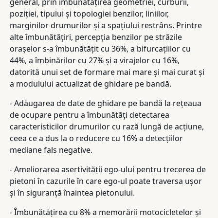
general, prin îmbunătățirea geometriei, curburii,
poziției, tipului și topologiei benzilor, liniilor,
marginilor drumurilor și a spațiului restrâns. Printre
alte îmbunătățiri, percepția benzilor pe străzile
orașelor s-a îmbunătățit cu 36%, a bifurcațiilor cu
44%, a îmbinărilor cu 27% și a virajelor cu 16%,
datorită unui set de formare mai mare și mai curat și
a modulului actualizat de ghidare pe bandă.
- Adăugarea de date de ghidare pe bandă la rețeaua
de ocupare pentru a îmbunătăți detectarea
caracteristicilor drumurilor cu rază lungă de acțiune,
ceea ce a dus la o reducere cu 16% a detecțiilor
mediane fals negative.
- Ameliorarea asertivității ego-ului pentru trecerea de
pietoni în cazurile în care ego-ul poate traversa ușor
și în siguranță înaintea pietonului.
- Îmbunătățirea cu 8% a memorării motocicletelor și