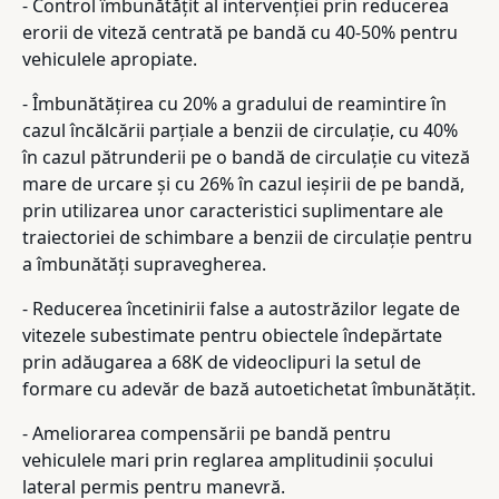
- Control îmbunătățit al intervenției prin reducerea
erorii de viteză centrată pe bandă cu 40-50% pentru
vehiculele apropiate.
- Îmbunătățirea cu 20% a gradului de reamintire în
cazul încălcării parțiale a benzii de circulație, cu 40%
în cazul pătrunderii pe o bandă de circulație cu viteză
mare de urcare și cu 26% în cazul ieșirii de pe bandă,
prin utilizarea unor caracteristici suplimentare ale
traiectoriei de schimbare a benzii de circulație pentru
a îmbunătăți supravegherea.
- Reducerea încetinirii false a autostrăzilor legate de
vitezele subestimate pentru obiectele îndepărtate
prin adăugarea a 68K de videoclipuri la setul de
formare cu adevăr de bază autoetichetat îmbunătățit.
- Ameliorarea compensării pe bandă pentru
vehiculele mari prin reglarea amplitudinii șocului
lateral permis pentru manevră.