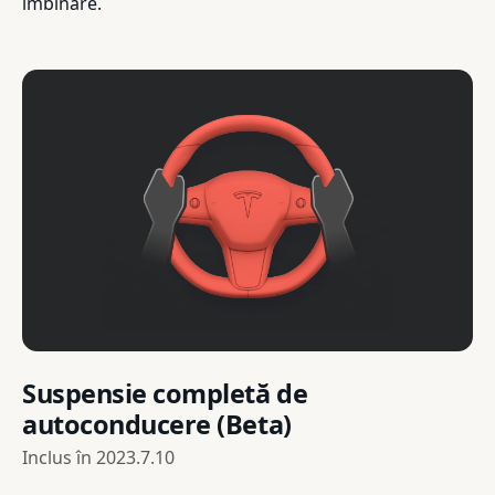
îmbinare.
Suspensie completă de
autoconducere (Beta)
Inclus în
2023.7.10