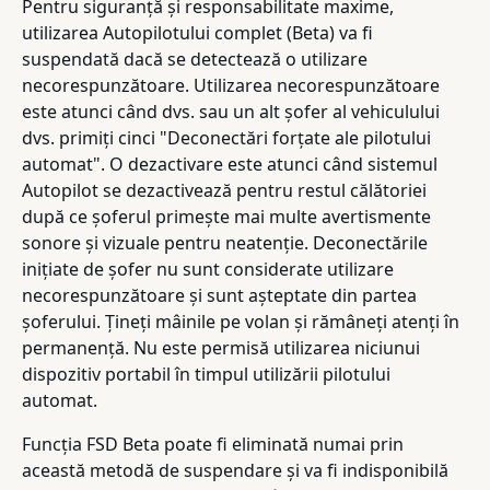
Pentru siguranță și responsabilitate maxime,
utilizarea Autopilotului complet (Beta) va fi
suspendată dacă se detectează o utilizare
necorespunzătoare. Utilizarea necorespunzătoare
este atunci când dvs. sau un alt șofer al vehiculului
dvs. primiți cinci "Deconectări forțate ale pilotului
automat". O dezactivare este atunci când sistemul
Autopilot se dezactivează pentru restul călătoriei
după ce șoferul primește mai multe avertismente
sonore și vizuale pentru neatenție. Deconectările
inițiate de șofer nu sunt considerate utilizare
necorespunzătoare și sunt așteptate din partea
șoferului. Țineți mâinile pe volan și rămâneți atenți în
permanență. Nu este permisă utilizarea niciunui
dispozitiv portabil în timpul utilizării pilotului
automat.
Funcția FSD Beta poate fi eliminată numai prin
această metodă de suspendare și va fi indisponibilă