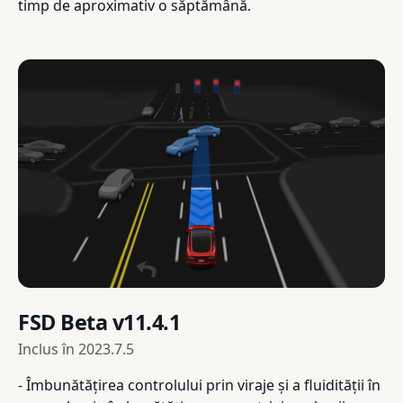
timp de aproximativ o săptămână.
FSD Beta v11.4.1
Inclus în
2023.7.5
- Îmbunătățirea controlului prin viraje și a fluidității în