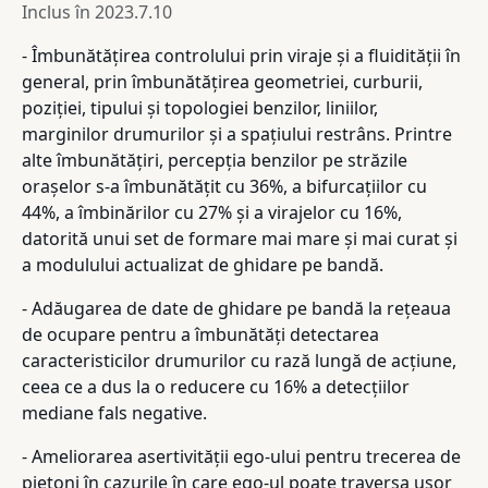
Inclus în
2023.7.10
- Îmbunătățirea controlului prin viraje și a fluidității în
general, prin îmbunătățirea geometriei, curburii,
poziției, tipului și topologiei benzilor, liniilor,
marginilor drumurilor și a spațiului restrâns. Printre
alte îmbunătățiri, percepția benzilor pe străzile
orașelor s-a îmbunătățit cu 36%, a bifurcațiilor cu
44%, a îmbinărilor cu 27% și a virajelor cu 16%,
datorită unui set de formare mai mare și mai curat și
a modulului actualizat de ghidare pe bandă.
- Adăugarea de date de ghidare pe bandă la rețeaua
de ocupare pentru a îmbunătăți detectarea
caracteristicilor drumurilor cu rază lungă de acțiune,
ceea ce a dus la o reducere cu 16% a detecțiilor
mediane fals negative.
- Ameliorarea asertivității ego-ului pentru trecerea de
pietoni în cazurile în care ego-ul poate traversa ușor