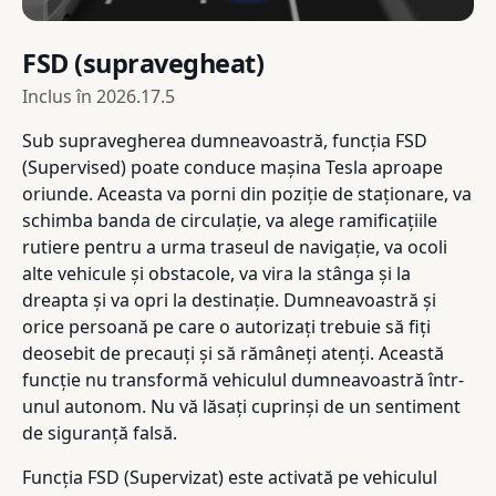
FSD (supravegheat)
Inclus în
2026.17.5
Sub supravegherea dumneavoastră, funcția FSD
(Supervised) poate conduce mașina Tesla aproape
oriunde. Aceasta va porni din poziție de staționare, va
schimba banda de circulație, va alege ramificațiile
rutiere pentru a urma traseul de navigație, va ocoli
alte vehicule și obstacole, va vira la stânga și la
dreapta și va opri la destinație. Dumneavoastră și
orice persoană pe care o autorizați trebuie să fiți
deosebit de precauți și să rămâneți atenți. Această
funcție nu transformă vehiculul dumneavoastră într-
unul autonom. Nu vă lăsați cuprinși de un sentiment
de siguranță falsă.
Funcția FSD (Supervizat) este activată pe vehiculul