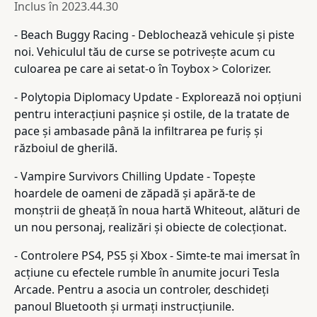
Inclus în
2023.44.30
- Beach Buggy Racing - Deblochează vehicule și piste
noi. Vehiculul tău de curse se potrivește acum cu
culoarea pe care ai setat-o în Toybox > Colorizer.
- Polytopia Diplomacy Update - Explorează noi opțiuni
pentru interacțiuni pașnice și ostile, de la tratate de
pace și ambasade până la infiltrarea pe furiș și
războiul de gherilă.
- Vampire Survivors Chilling Update - Topește
hoardele de oameni de zăpadă și apără-te de
monștrii de gheață în noua hartă Whiteout, alături de
un nou personaj, realizări și obiecte de colecționat.
- Controlere PS4, PS5 și Xbox - Simte-te mai imersat în
acțiune cu efectele rumble în anumite jocuri Tesla
Arcade. Pentru a asocia un controler, deschideți
panoul Bluetooth și urmați instrucțiunile.