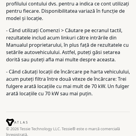
profilului contului dvs. pentru a indica ce cont utilizați
pentru fiecare. Disponibilitatea variază în funcție de
model și locație.
- Când utilizați Comenzi > Căutare pe ecranul tactil,
rezultatele includ acum linkuri către intrările din
Manualul proprietarului, în plus față de rezultatele cu
setările autovehiculului. Astfel, puteți găsi setarea
dorită sau puteți afla mai multe despre aceasta.
- Când căutați locații de încărcare pe harta vehiculului,
acum puteți filtra între două viteze de încărcare: Trei
fulgere arată locațiile cu mai mult de 70 kW. Un fulger
arată locațiile cu 70 kW sau mai puțin.
ATLAS
© 2026 Tessie Technology LLC. Tessie® este o marcă comercială
înregistrată.