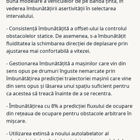
bună modelare a vehiculelor de pe banda țintă, în
vederea îmbunătățirii asertivității în selectarea
intervalului.
- Consistență îmbunătățită a offset-ului la controlul
obstacolelor statice. De asemenea, s-a îmbunătățit
fluiditatea la schimbarea direcției de deplasare prin
ajustarea mai confortabilă a vitezei.
- Gestionarea îmbunătățită a mașinilor care vin din
sens opus pe drumuri înguste nemarcate prin
îmbunătățirea predicției traiectoriei mașinii care vine
din sens opus și lăsarea unui spațiu suficient pentru
ca acestea să treacă înainte de a se recentra.
- Îmbunătățirea cu 8% a predicției fluxului de ocupare
din rețeaua de ocupare pentru obstacole arbitrare în
mișcare.
- Utilizarea extinsă a noului autolabelator al