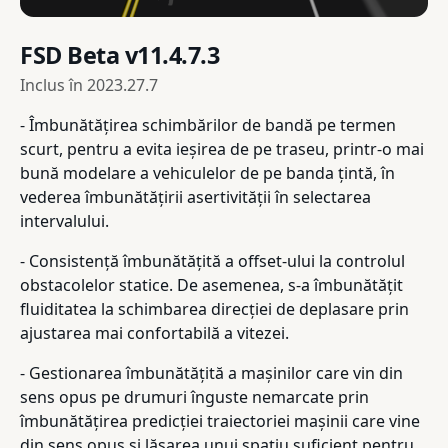
FSD Beta v11.4.7.3
Inclus în
2023.27.7
- Îmbunătățirea schimbărilor de bandă pe termen
scurt, pentru a evita ieșirea de pe traseu, printr-o mai
bună modelare a vehiculelor de pe banda țintă, în
vederea îmbunătățirii asertivității în selectarea
intervalului.
- Consistență îmbunătățită a offset-ului la controlul
obstacolelor statice. De asemenea, s-a îmbunătățit
fluiditatea la schimbarea direcției de deplasare prin
ajustarea mai confortabilă a vitezei.
- Gestionarea îmbunătățită a mașinilor care vin din
sens opus pe drumuri înguste nemarcate prin
îmbunătățirea predicției traiectoriei mașinii care vine
din sens opus și lăsarea unui spațiu suficient pentru