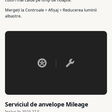
culori mai calde pe timp de noapte.
Mergeți la Controale > Afișaj > Reducerea luminii
albastre.
Serviciul de anvelope Mileage
Inclus în
2023.27.5