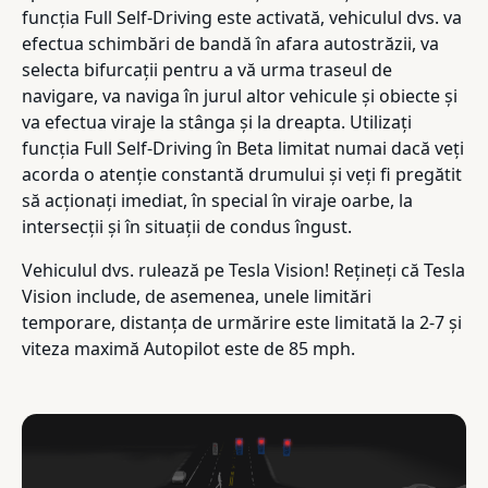
funcția Full Self-Driving este activată, vehiculul dvs. va
efectua schimbări de bandă în afara autostrăzii, va
selecta bifurcații pentru a vă urma traseul de
navigare, va naviga în jurul altor vehicule și obiecte și
va efectua viraje la stânga și la dreapta. Utilizați
funcția Full Self-Driving în Beta limitat numai dacă veți
acorda o atenție constantă drumului și veți fi pregătit
să acționați imediat, în special în viraje oarbe, la
intersecții și în situații de condus îngust.
Vehiculul dvs. rulează pe Tesla Vision! Rețineți că Tesla
Vision include, de asemenea, unele limitări
temporare, distanța de urmărire este limitată la 2-7 și
viteza maximă Autopilot este de 85 mph.