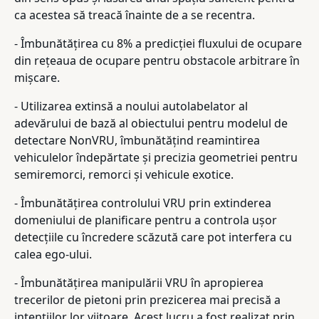
ca acestea să treacă înainte de a se recentra.
- Îmbunătățirea cu 8% a predicției fluxului de ocupare
din rețeaua de ocupare pentru obstacole arbitrare în
mișcare.
- Utilizarea extinsă a noului autolabelator al
adevărului de bază al obiectului pentru modelul de
detectare NonVRU, îmbunătățind reamintirea
vehiculelor îndepărtate și precizia geometriei pentru
semiremorci, remorci și vehicule exotice.
- Îmbunătățirea controlului VRU prin extinderea
domeniului de planificare pentru a controla ușor
detecțiile cu încredere scăzută care pot interfera cu
calea ego-ului.
- Îmbunătățirea manipulării VRU în apropierea
trecerilor de pietoni prin prezicerea mai precisă a
intențiilor lor viitoare. Acest lucru a fost realizat prin