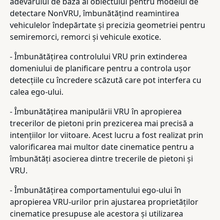
adevărului de bază al obiectului pentru modelul de
detectare NonVRU, îmbunătățind reamintirea
vehiculelor îndepărtate și precizia geometriei pentru
semiremorci, remorci și vehicule exotice.
- Îmbunătățirea controlului VRU prin extinderea
domeniului de planificare pentru a controla ușor
detecțiile cu încredere scăzută care pot interfera cu
calea ego-ului.
- Îmbunătățirea manipulării VRU în apropierea
trecerilor de pietoni prin prezicerea mai precisă a
intențiilor lor viitoare. Acest lucru a fost realizat prin
valorificarea mai multor date cinematice pentru a
îmbunătăți asocierea dintre trecerile de pietoni și
VRU.
- Îmbunătățirea comportamentului ego-ului în
apropierea VRU-urilor prin ajustarea proprietăților
cinematice presupuse ale acestora și utilizarea